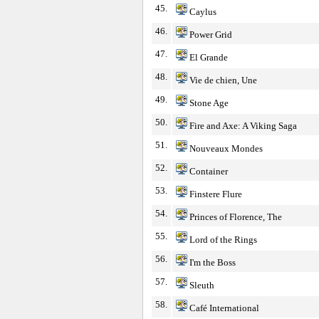
45.
Caylus
46.
Power Grid
47.
El Grande
48.
Vie de chien, Une
49.
Stone Age
50.
Fire and Axe: A Viking Saga
51.
Nouveaux Mondes
52.
Container
53.
Finstere Flure
54.
Princes of Florence, The
55.
Lord of the Rings
56.
I'm the Boss
57.
Sleuth
58.
Café International