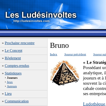
»
Prochaine rencontre
Bruno
»
Le Concept
Index
Joueur précédent
Joueur su
»
Règlement
« Le Stratè
»
Comptes-rendus
Possédant un
analytique, i
»
Statistiques
joueurs et à 
›
Joueurs
›
Jeux
souvent la ci
›
Auteurs
cabale contr
ses entrepris
»
Lieu
»
Communication
Ludothèque