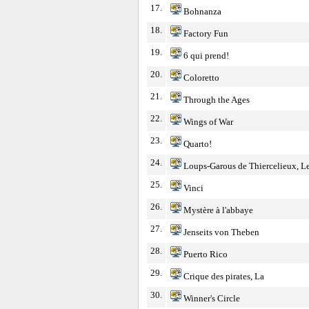
17.
Bohnanza
18.
Factory Fun
19.
6 qui prend!
20.
Coloretto
21.
Through the Ages
22.
Wings of War
23.
Quarto!
24.
Loups-Garous de Thiercelieux, L
25.
Vinci
26.
Mystère à l'abbaye
27.
Jenseits von Theben
28.
Puerto Rico
29.
Crique des pirates, La
30.
Winner's Circle