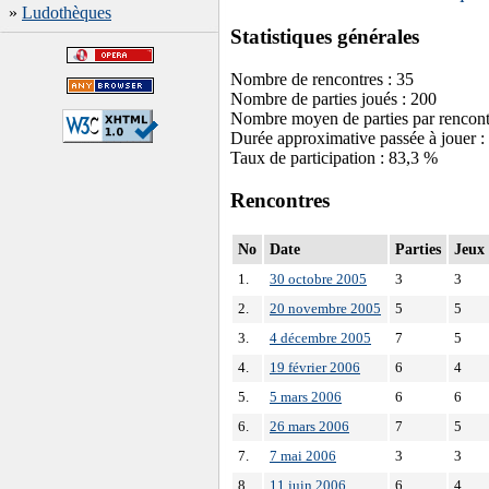
»
Ludothèques
Statistiques générales
Nombre de rencontres : 35
Nombre de parties joués : 200
Nombre moyen de parties par rencont
Durée approximative passée à jouer :
Taux de participation : 83,3 %
Rencontres
No
Date
Parties
Jeux
1.
30 octobre 2005
3
3
2.
20 novembre 2005
5
5
3.
4 décembre 2005
7
5
4.
19 février 2006
6
4
5.
5 mars 2006
6
6
6.
26 mars 2006
7
5
7.
7 mai 2006
3
3
8.
11 juin 2006
6
4