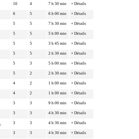
10
4
7 h 30 min
+ Détails
6
5
6 h 00 min
+ Détails
5
5
7 h 30 min
+ Détails
5
5
5 h 00 min
+ Détails
5
5
3 h 45 min
+ Détails
5
5
2 h 30 min
+ Détails
5
3
5 h 00 min
+ Détails
5
2
2 h 30 min
+ Détails
4
2
1 h 00 min
+ Détails
4
2
1 h 00 min
+ Détails
3
3
9 h 00 min
+ Détails
3
3
4 h 30 min
+ Détails
3
3
4 h 30 min
+ Détails
s
3
3
4 h 30 min
+ Détails