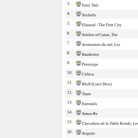
3.
Fairy Tale
4.
Sticheln
5.
Elasund - The First City
6.
Settlers of Catan, The
7.
Aventuriers du rail, Les
8.
Bamboleo
9.
Prototype
10.
Celtica
11.
Bluff (Liar's Dice)
12.
Tsuro
13.
Eurorails
14.
Amun-Re
15.
Chevaliers de la Table Ronde, Le
16.
Acquire