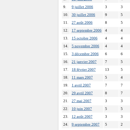
9.
9 juillet 2006
3
3
10.
30 juillet 2006
9
5
11.
27 août 2006
8
5
12.
17 septembre 2006
4
4
13.
15 octobre 2006
4
4
14.
5 novembre 2006
4
4
15.
3 décembre 2006
6
6
16.
21 janvier 2007
7
5
17.
18 février 2007
13
5
18.
11 mars 2007
5
4
19.
1 avril 2007
7
7
20.
29 avril 2007
8
7
21.
27 mai 2007
3
3
22.
10 juin 2007
5
5
23.
12 août 2007
3
3
24.
9 septembre 2007
5
2