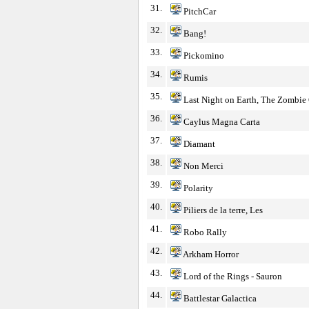
31.
PitchCar
32.
Bang!
33.
Pickomino
34.
Rumis
35.
Last Night on Earth, The Zombi
36.
Caylus Magna Carta
37.
Diamant
38.
Non Merci
39.
Polarity
40.
Piliers de la terre, Les
41.
Robo Rally
42.
Arkham Horror
43.
Lord of the Rings - Sauron
44.
Battlestar Galactica