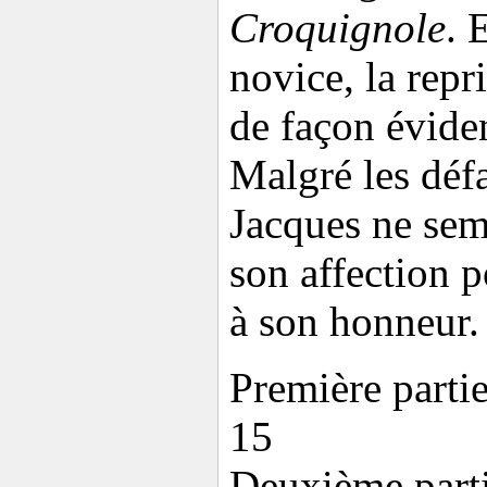
Croquignole
. 
novice, la repr
de façon évide
Malgré les défa
Jacques ne sem
son affection po
à son honneur.
Première parti
15
Deuxième parti