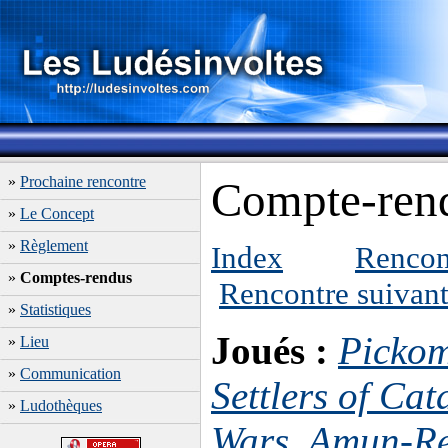
»
Prochaine rencontre
Compte-rend
»
Le Concept
»
Règlement
Index
Rencon
»
Comptes-rendus
Rencontre suivan
»
Statistiques
Joués :
Picko
»
Lieu
»
Communication
Settlers of Cat
»
Ludothèques
Wars
,
Amun-R