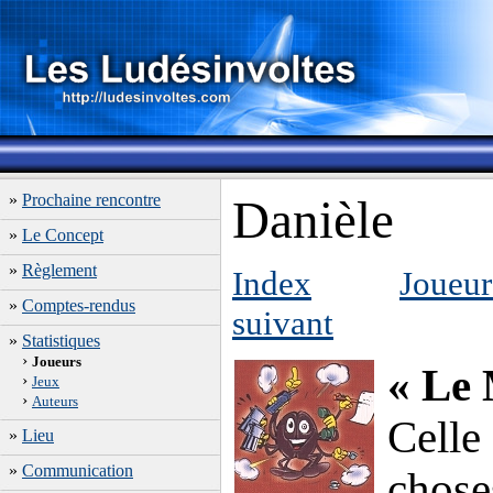
»
Prochaine rencontre
Danièle
»
Le Concept
»
Règlement
Index
Joueur
»
Comptes-rendus
suivant
»
Statistiques
›
Joueurs
« Le
›
Jeux
›
Auteurs
Celle 
»
Lieu
»
Communication
chose