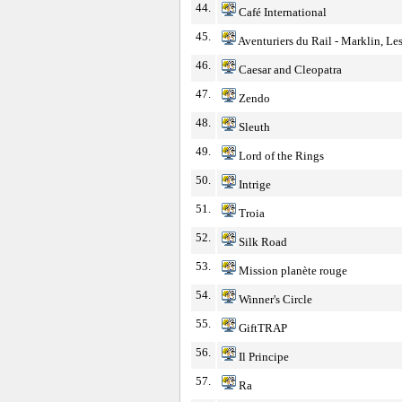
44.
Café International
45.
Aventuriers du Rail - Marklin, Le
46.
Caesar and Cleopatra
47.
Zendo
48.
Sleuth
49.
Lord of the Rings
50.
Intrige
51.
Troia
52.
Silk Road
53.
Mission planète rouge
54.
Winner's Circle
55.
GiftTRAP
56.
Il Principe
57.
Ra