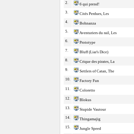
2.
6 qui prend!
3.
Cités Perdues, Les
4.
Bohnanza
5.
Aventuriers du rail, Les
6.
Prototype
7.
Bluff (Liar's Dice)
8.
Crique des pirates, La
9.
Settlers of Catan, The
10.
Factory Fun
11.
Coloretto
12.
Blokus
13.
Stupide Vautour
14.
Thingamajig
15.
Jungle Speed