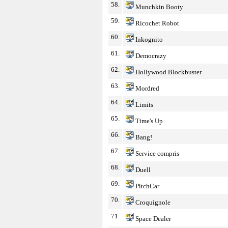
58.
Munchkin Booty
59.
Ricochet Robot
60.
Inkognito
61.
Democrazy
62.
Hollywood Blockbuster
63.
Mordred
64.
Limits
65.
Time's Up
66.
Bang!
67.
Service compris
68.
Duell
69.
PitchCar
70.
Croquignole
71.
Space Dealer