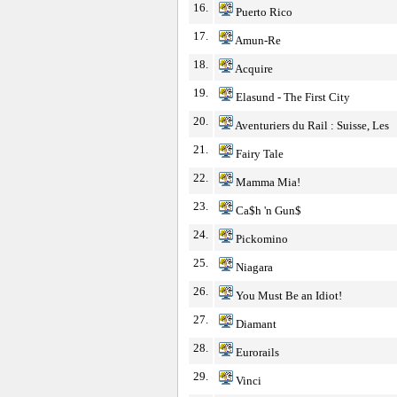
16.
Puerto Rico
17.
Amun-Re
18.
Acquire
19.
Elasund - The First City
20.
Aventuriers du Rail : Suisse, Les
21.
Fairy Tale
22.
Mamma Mia!
23.
Ca$h 'n Gun$
24.
Pickomino
25.
Niagara
26.
You Must Be an Idiot!
27.
Diamant
28.
Eurorails
29.
Vinci