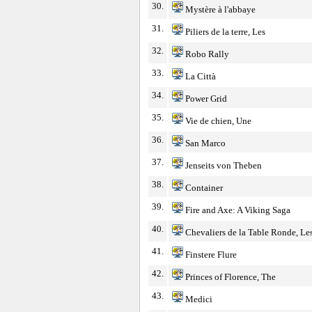
30.
Mystère à l'abbaye
31.
Piliers de la terre, Les
32.
Robo Rally
33.
La Città
34.
Power Grid
35.
Vie de chien, Une
36.
San Marco
37.
Jenseits von Theben
38.
Container
39.
Fire and Axe: A Viking Saga
40.
Chevaliers de la Table Ronde, Le
41.
Finstere Flure
42.
Princes of Florence, The
43.
Medici