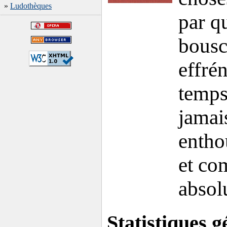
»
Ludothèques
par q
bousc
effrén
temps
jamai
entho
et co
absol
Statistiques g